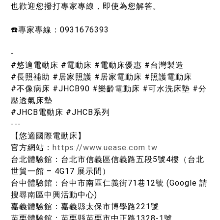
也歡迎您撥打專家專線，即使為您解答。
☎️專家專線：0931676393
-
#悠適電動床 #電動床 #電動床優惠 #台灣製造
#長照補助 #居家照護 #居家電動床 #照護電動床
#不像病床 #JHCB90 #樂齡電動床 #可水洗床墊 #分
壓透氣床墊
#JHCB電動床 #JHCB系列
---
【悠適國際電動床】
官方網站：
https://www.uease.com.tw
台北體驗館：台北市信義區信義路五段5號4樓（台北
世貿一館 – 4G17 展示間）
台中體驗館：台中市南區仁義街71巷12號 (Google 請
搜尋南區中興活動中心)
嘉義體驗館：嘉義縣太保市博學路221號
苗栗體驗館：苗栗縣苗栗市中正路1328-1號