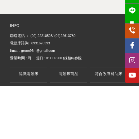
電動床專用
電動床
台北電動床
信義區電動床
桃園電動床
電動床墊
INFO.
聯絡電話 ：
/
(02) 22210525
(04)22613780
電動床諮詢 :
0931676393
Email :
green93m@gmail.com
營業時間 :
周一~週日
10:00-18:00
(採預約參觀)
認識電動床
電動床商品
符合政府補助床
商品總覽
安裝實績
電動床專欄
好評推薦
預約體驗
輔具DM
好物推薦